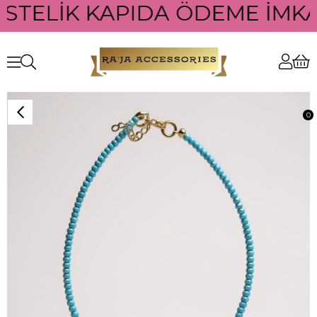
ÜSTELİK KAPIDA ÖDEME İMKAN
0