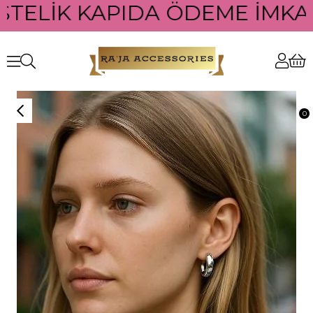
STELİK KAPIDA ÖDEME İMKANI
0