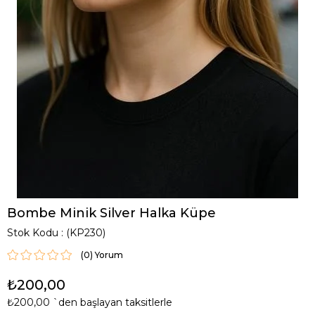
Bombe Minik Silver Halka Küpe
Stok Kodu
(KP230)
(0)
₺200,00
₺200,00
`den başlayan taksitlerle