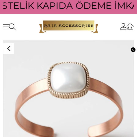
ÜSTELİK KAPIDA ÖDEME İMKAN
0