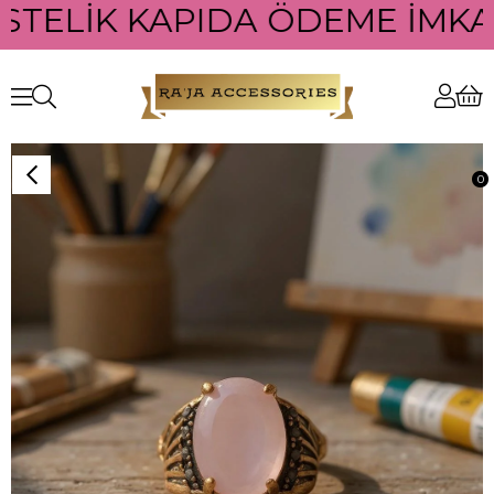
STELİK KAPIDA ÖDEME İMKANI
0