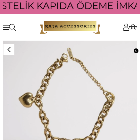
ÜSTELİK KAPIDA ÖDEME İMKAN
0