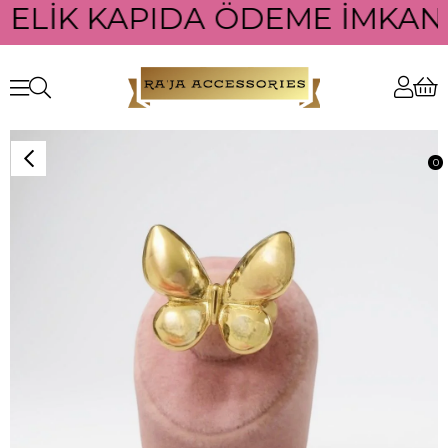
TELİK KAPIDA ÖDEME İMKANI 
0