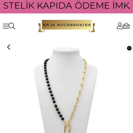
ÜSTELİK KAPIDA ÖDEME İMKA
0