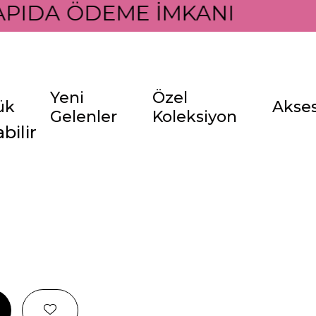
PIDA ÖDEME İMKANI İLE
Yeni
Özel
ük
Akse
Gelenler
Koleksiyon
bilir