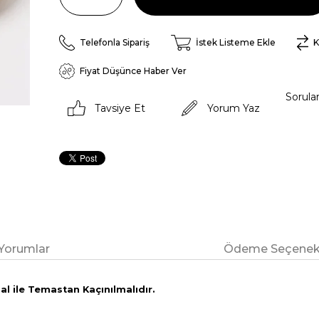
Telefonla Sipariş
İstek Listeme Ekle
K
Fiyat Düşünce Haber Ver
Sorula
Tavsiye Et
Yorum Yaz
Yorumlar
Ödeme Seçenekl
l ile Temastan Kaçınılmalıdır.