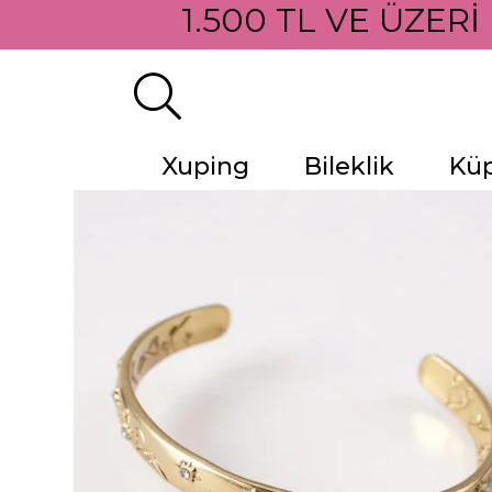
1.500 TL VE ÜZERİ
Xuping
Bileklik
Kü