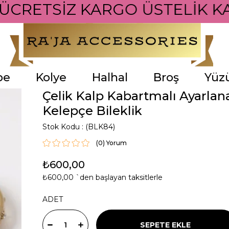
 ÜCRETSİZ KARGO ÜSTELİK KA
pe
Kolye
Halhal
Broş
Yüz
Çelik Kalp Kabartmalı Ayarlana
Kelepçe Bileklik
Stok Kodu
(BLK84)
(0)
₺600,00
₺600,00
`den başlayan taksitlerle
ADET