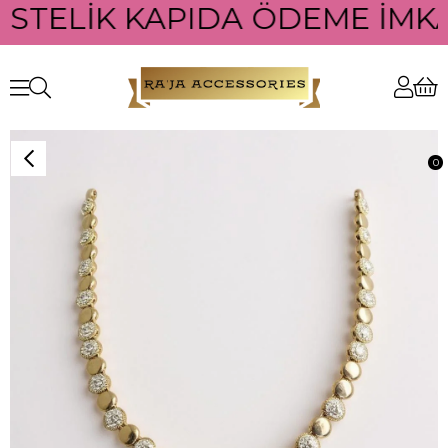
ÜSTELİK KAPIDA ÖDEME İMKAN
0