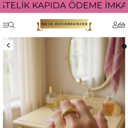
STELİK KAPIDA ÖDEME İMKANI
0