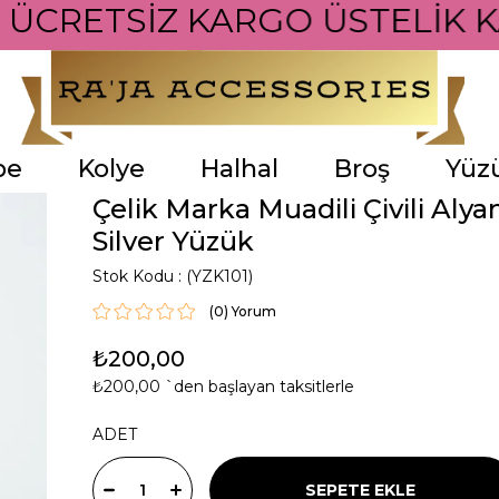
İ ÜCRETSİZ KARGO ÜSTELİK K
pe
Kolye
Halhal
Broş
Yüz
Çelik Marka Muadili Çivili Alyan
Silver Yüzük
Stok Kodu
(YZK101)
(0)
₺200,00
₺200,00
`den başlayan taksitlerle
ADET