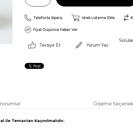
Telefonla Sipariş
İstek Listeme Ekle
K
Fiyat Düşünce Haber Ver
Sorula
Tavsiye Et
Yorum Yaz
Yorumlar
Ödeme Seçenekl
l ile Temastan Kaçınılmalıdır.