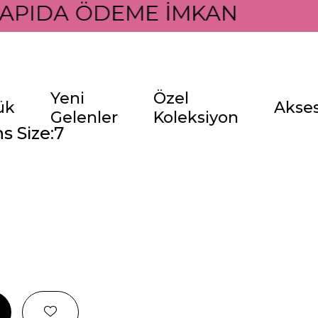
APIDA ÖDEME İMKANI İLE
Yeni
Özel
ük
Akse
Gelenler
Koleksiyon
s Size:7