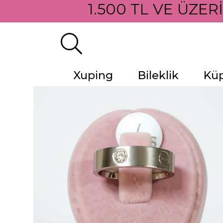
1.500 TL VE ÜZER
Xuping
Bileklik
Kü