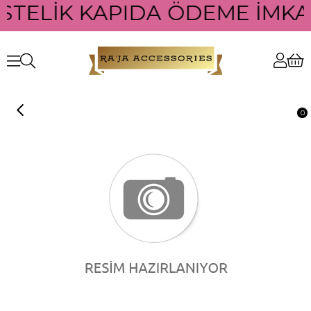
STELİK KAPIDA ÖDEME İMKAN
0