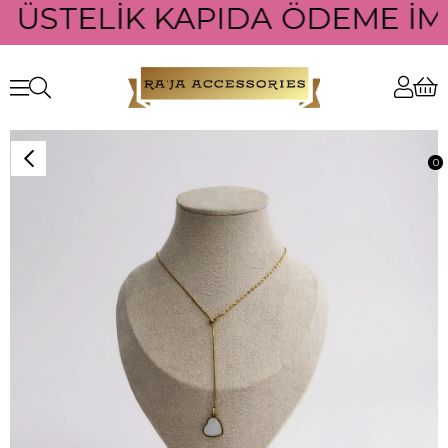
O ÜSTELİK KAPIDA ÖDEME İMK
0