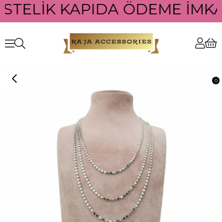
ÜSTELİK KAPIDA ÖDEME İMKAN
0