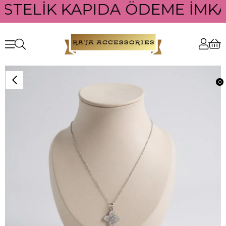
ÜSTELİK KAPIDA ÖDEME İMKAN
0