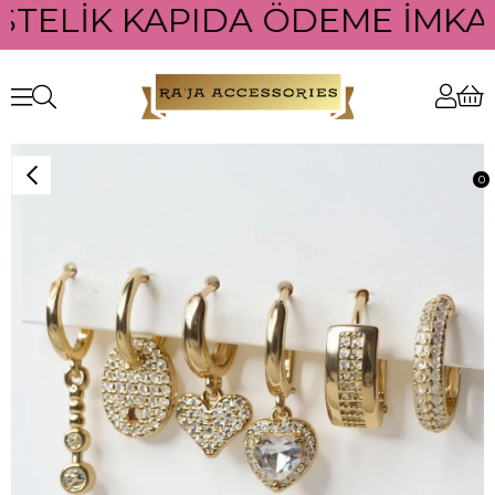
STELİK KAPIDA ÖDEME İMKANI
0