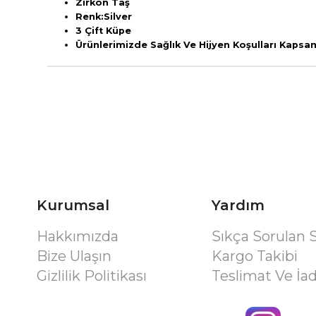
Zirkon Taş
Ren
k:Silver
3 Çift Küpe
Ürünlerimizde Sağlık Ve Hijyen Koşulları Kaps
Kurumsal
Yardım
Hakkımızda
Sıkça Sorulan 
Bize Ulaşın
Kargo Takibi
Gizlilik Politikası
Teslimat Ve İa