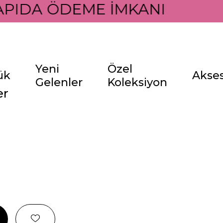
PIDA ÖDEME İMKANI İLE
Yeni
Özel
ük
Akse
Gelenler
Koleksiyon
er