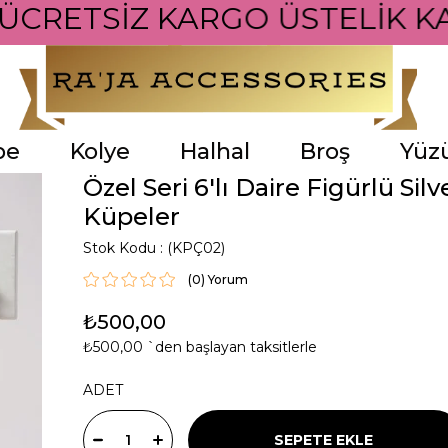
 ÜCRETSİZ KARGO ÜSTELİK KA
pe
Kolye
Halhal
Broş
Yüz
Özel Seri 6'lı Daire Figürlü Silv
Küpeler
Stok Kodu
(KPÇ02)
(0)
₺500,00
₺500,00
`den başlayan taksitlerle
ADET