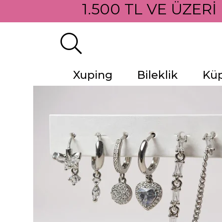
1.500 TL VE ÜZERİ
Xuping
Bileklik
Kü