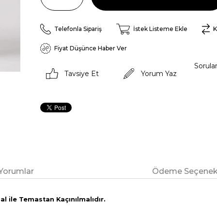
Telefonla Sipariş
İstek Listeme Ekle
K
Fiyat Düşünce Haber Ver
Sorula
Tavsiye Et
Yorum Yaz
Yorumlar
Ödeme Seçenekl
l ile Temastan Kaçınılmalıdır.