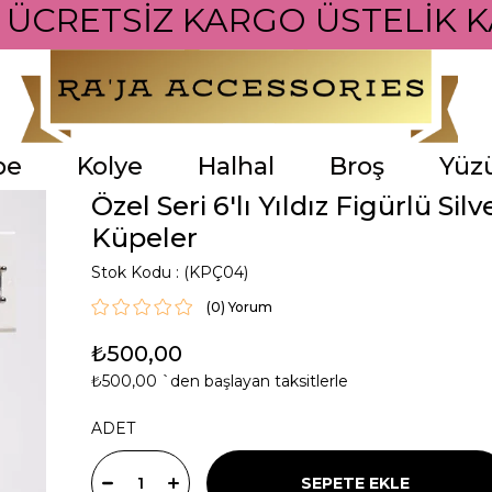
İ ÜCRETSİZ KARGO ÜSTELİK K
pe
Kolye
Halhal
Broş
Yüz
Özel Seri 6'lı Yıldız Figürlü Silv
Küpeler
Stok Kodu
(KPÇ04)
(0)
₺500,00
₺500,00
`den başlayan taksitlerle
ADET