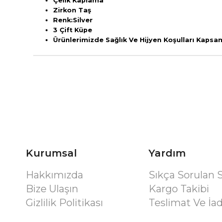
Çelik Kaplama
Zirkon Taş
Ren
k:Silver
3 Çift Küpe
Ürünlerimizde Sağlık Ve Hijyen Koşulları Kaps
Kurumsal
Yardım
Hakkımızda
Sıkça Sorulan 
Bize Ulaşın
Kargo Takibi
Gizlilik Politikası
Teslimat Ve İa