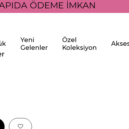
APIDA ÖDEME İMKANI İLE
Yeni
Özel
ük
Akse
Gelenler
Koleksiyon
er