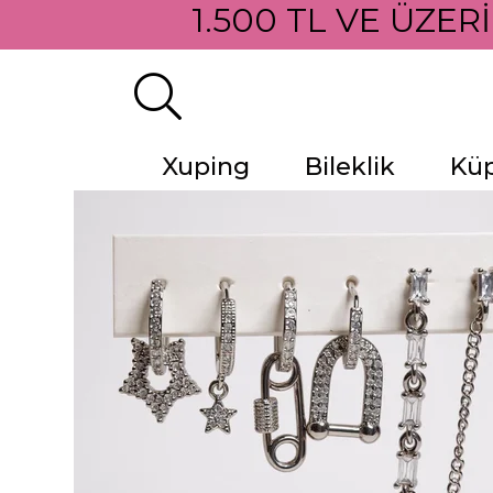
1.500 TL VE ÜZER
Xuping
Bileklik
Kü