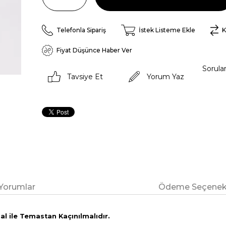
Telefonla Sipariş
İstek Listeme Ekle
K
Fiyat Düşünce Haber Ver
Sorula
Tavsiye Et
Yorum Yaz
Yorumlar
Ödeme Seçenekl
l ile Temastan Kaçınılmalıdır.