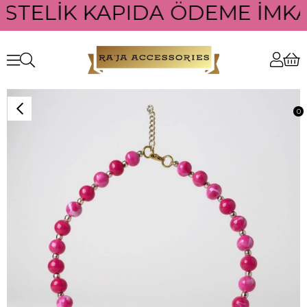
ÜSTELİK KAPIDA ÖDEME İMKAN
0