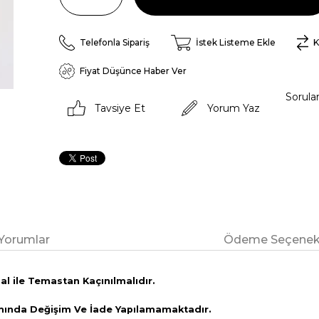
Telefonla Sipariş
İstek Listeme Ekle
K
Fiyat Düşünce Haber Ver
Sorula
Tavsiye Et
Yorum Yaz
Yorumlar
Ödeme Seçenekl
l ile Temastan Kaçınılmalıdır.
amında Değişim Ve İade Yapılamamaktadır.