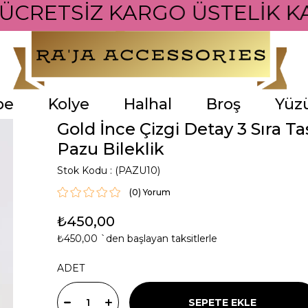
 ÜCRETSİZ KARGO ÜSTELİK KA
pe
Kolye
Halhal
Broş
Yüz
Gold İnce Çizgi Detay 3 Sıra T
Pazu Bileklik
Stok Kodu
(PAZU10)
(0)
₺450,00
₺450,00
`den başlayan taksitlerle
ADET