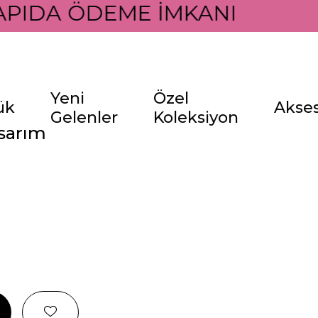
PIDA ÖDEME İMKANI İLE
Yeni
Özel
ük
Akse
Gelenler
Koleksiyon
asarım