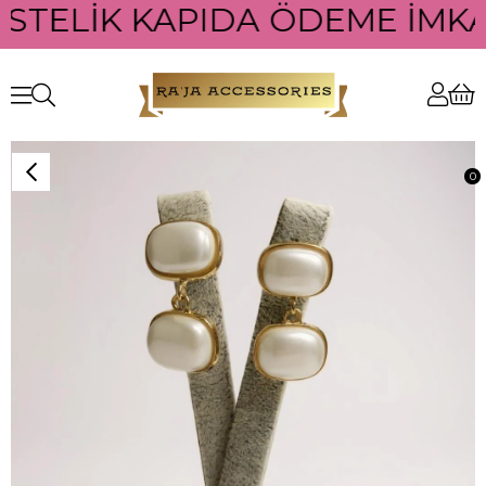
ÜSTELİK KAPIDA ÖDEME İMKAN
0