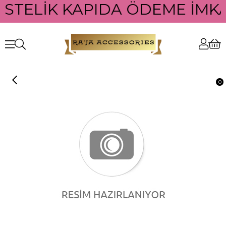
ÜSTELİK KAPIDA ÖDEME İMKAN
0