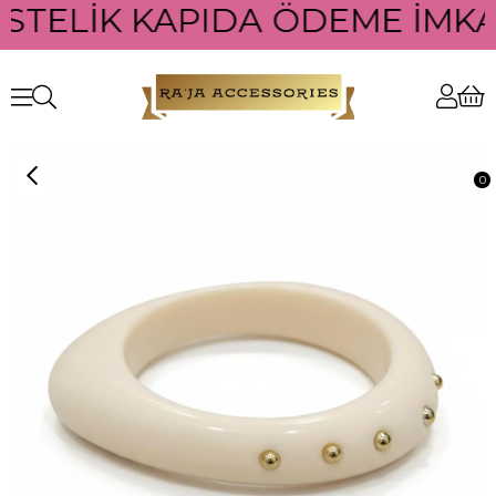
ÜSTELİK KAPIDA ÖDEME İMKAN
0