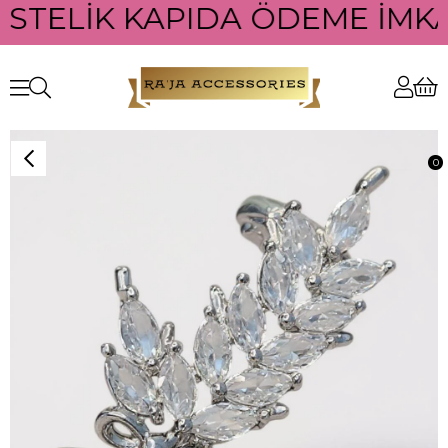
ÜSTELİK KAPIDA ÖDEME İMKAN
0