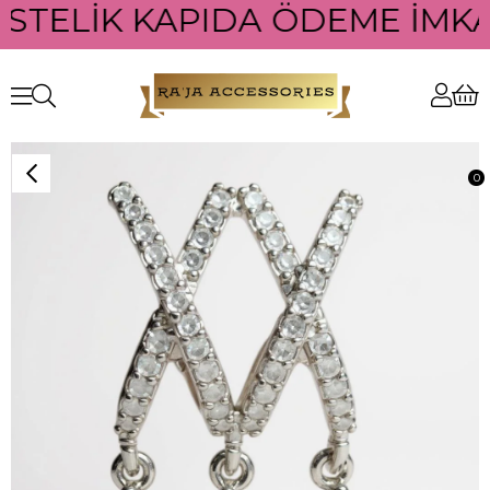
ÜSTELİK KAPIDA ÖDEME İMKAN
0