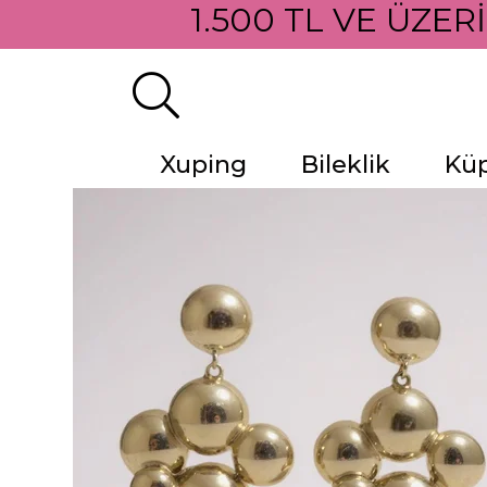
1.500 TL VE ÜZER
Xuping
Bileklik
Kü