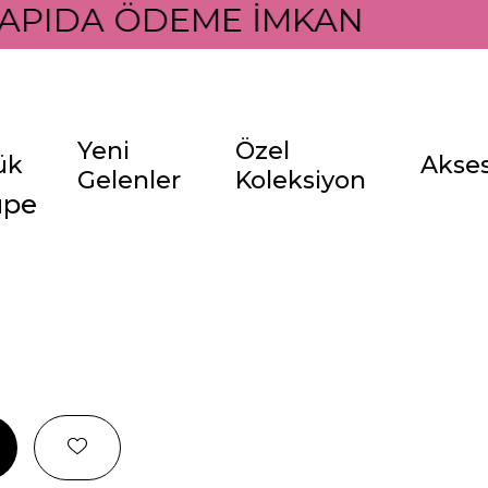
APIDA ÖDEME İMKANI İLE
Yeni
Özel
ük
Akse
Gelenler
Koleksiyon
üpe