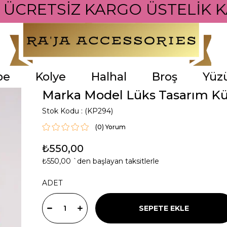
İ ÜCRETSİZ KARGO ÜSTELİK K
pe
Kolye
Halhal
Broş
Yüz
Marka Model Lüks Tasarım K
Stok Kodu
(KP294)
(0)
₺550,00
₺550,00
`den başlayan taksitlerle
ADET