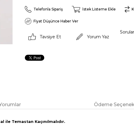
Telefonla Sipariş
İstek Listeme Ekle
K
Fiyat Düşünce Haber Ver
Sorula
Tavsiye Et
Yorum Yaz
Yorumlar
Ödeme Seçenekl
l ile Temastan Kaçınılmalıdır.