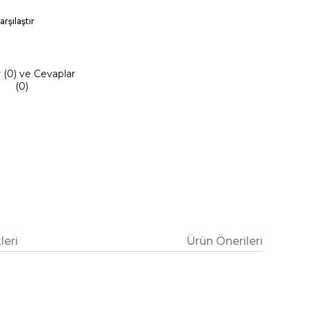
arşılaştır
r (0) ve Cevaplar
(0)
eri
Ürün Önerileri