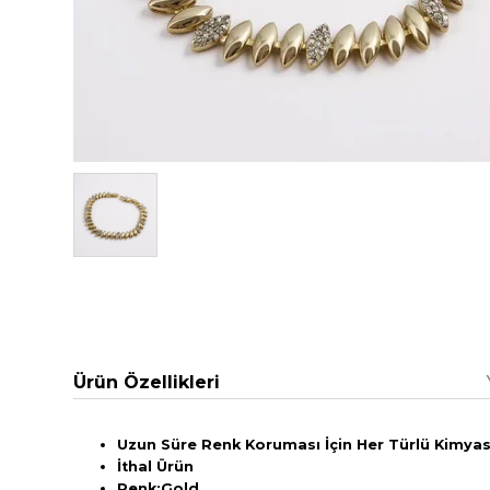
Ürün Özellikleri
Uzun Süre Renk Koruması İçin Her Türlü Kimyasa
İthal Ürün
Renk:Gold