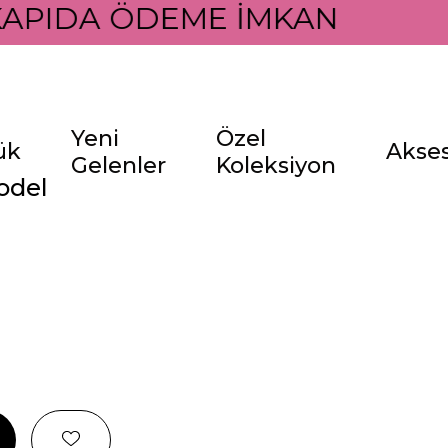
APIDA ÖDEME İMKANI İLE
Yeni
Özel
ük
Akse
Gelenler
Koleksiyon
odel