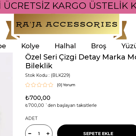
İ ÜCRETSİZ KARGO ÜSTELİK K
pe
Kolye
Halhal
Broş
Yüz
Özel Seri Çizgi Detay Marka M
Bileklik
Stok Kodu
(BLK229)
(0)
₺700,00
₺700,00
`den başlayan taksitlerle
ADET