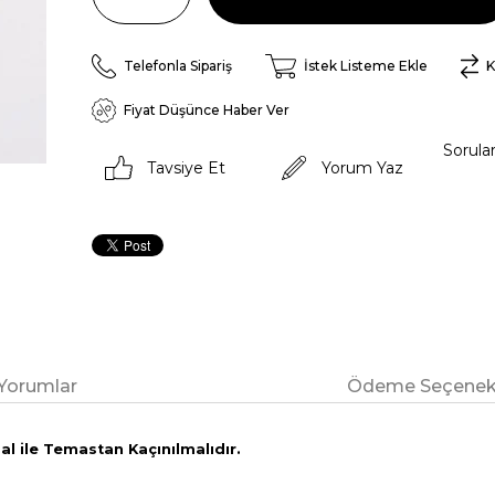
Telefonla Sipariş
İstek Listeme Ekle
K
Fiyat Düşünce Haber Ver
Sorula
Tavsiye Et
Yorum Yaz
Yorumlar
Ödeme Seçenekl
l ile Temastan Kaçınılmalıdır.