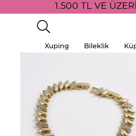
1.500 TL VE ÜZER
Xuping
Bileklik
Kü