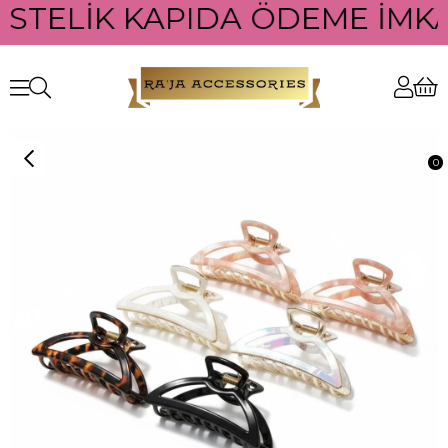
ÜSTELİK KAPIDA ÖDEME İMKAN
0