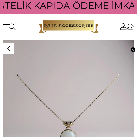
STELİK KAPIDA ÖDEME İMKANI
0