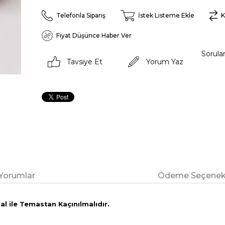
Telefonla Sipariş
İstek Listeme Ekle
K
Fiyat Düşünce Haber Ver
Sorula
Tavsiye Et
Yorum Yaz
Yorumlar
Ödeme Seçenekl
l ile Temastan Kaçınılmalıdır.