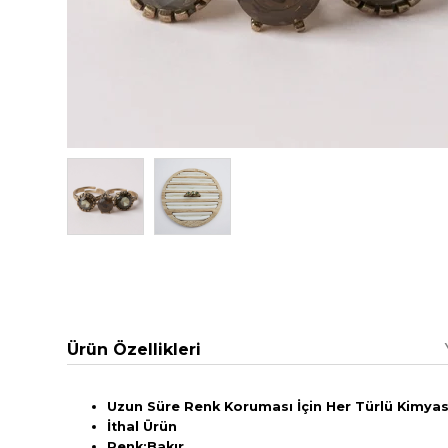
Ürün Özellikleri
Uzun Süre Renk Koruması İçin Her Türlü Kimyasa
İthal Ürün
Renk:Bakır