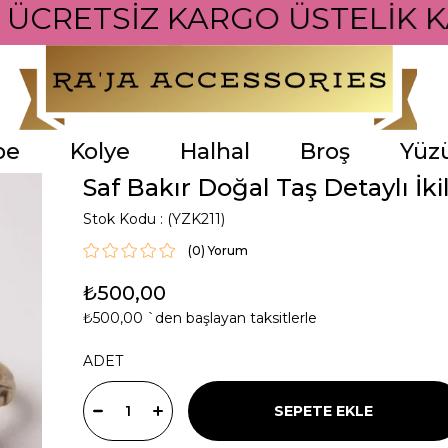
İ ÜCRETSİZ KARGO ÜSTELİK K
pe
Kolye
Halhal
Broş
Yüz
Saf Bakır Doğal Taş Detaylı İki
Stok Kodu
(YZK211)
(0)
₺500,00
₺500,00
`den başlayan taksitlerle
ADET