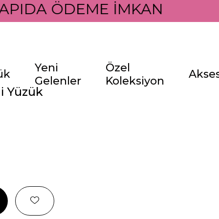
APIDA ÖDEME İMKANI İLE
Yeni
Özel
ük
Akse
Gelenler
Koleksiyon
li Yüzük