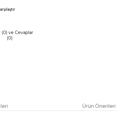
arşılaştır
r (0) ve Cevaplar
(0)
eri
Ürün Önerileri