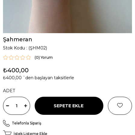
Şahmeran
Stok Kodu
(ŞHM02)
(0)
₺400,00
₺400,00
`den başlayan taksitlerle
ADET
Telefonla Sipariş
İstek Listeme Ekle