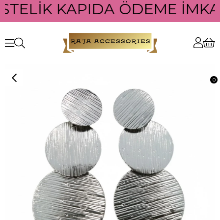
STELİK KAPIDA ÖDEME İMKAN
0