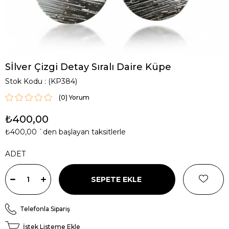
Sİlver Çizgi Detay Sıralı Daire Küpe
Stok Kodu
(KP384)
(0)
₺400,00
₺400,00
`den başlayan taksitlerle
ADET
Telefonla Sipariş
İstek Listeme Ekle