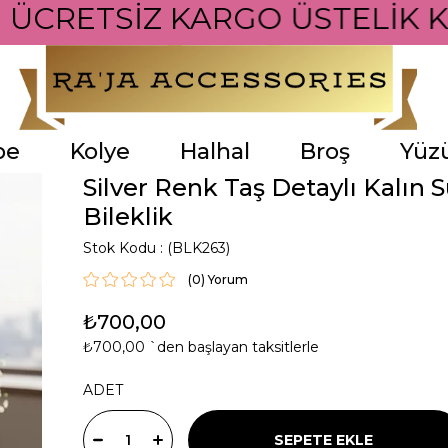
İ ÜCRETSİZ KARGO ÜSTELİK K
pe
Kolye
Halhal
Broş
Yüz
Silver Renk Taş Detaylı Kalın 
Bileklik
Stok Kodu
(BLK263)
(0)
₺700,00
₺700,00
`den başlayan taksitlerle
ADET