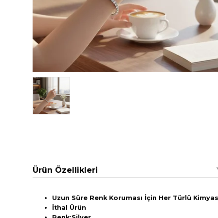
Ürün Özellikleri
Uzun Süre Renk Koruması İçin Her Türlü Kimyasa
İthal Ürün
Renk:Silver