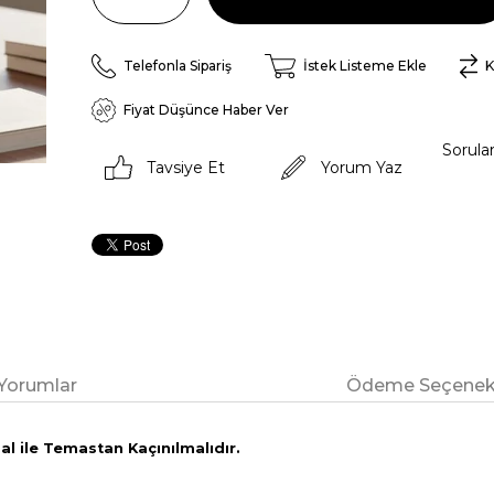
Telefonla Sipariş
İstek Listeme Ekle
K
Fiyat Düşünce Haber Ver
Sorula
Tavsiye Et
Yorum Yaz
Yorumlar
Ödeme Seçenekl
l ile Temastan Kaçınılmalıdır.