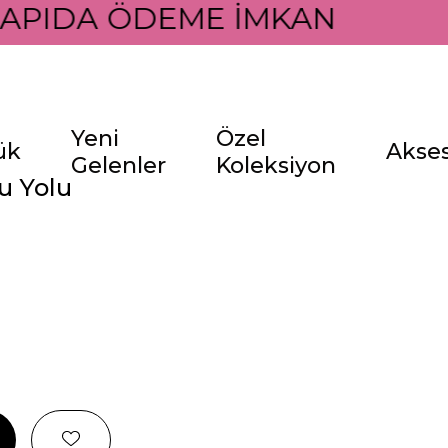
APIDA ÖDEME İMKANI İLE
Yeni
Özel
ük
Akse
Gelenler
Koleksiyon
Su Yolu