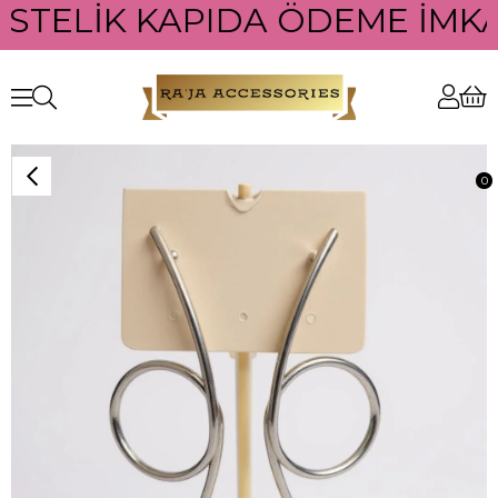
ÜSTELİK KAPIDA ÖDEME İMKAN
0