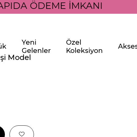
APIDA ÖDEME İMKANI İLE
Yeni
Özel
ük
Akse
Gelenler
Koleksiyon
işi Model