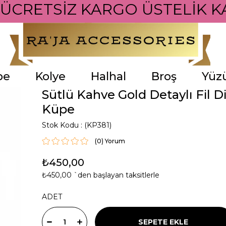
 ÜCRETSİZ KARGO ÜSTELİK K
pe
Kolye
Halhal
Broş
Yüz
Sütlü Kahve Gold Detaylı Fil D
Küpe
Stok Kodu
(KP381)
(0)
₺450,00
₺450,00
`den başlayan taksitlerle
ADET