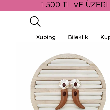
1.500 TL VE ÜZERİ
Xuping
Bileklik
Kü