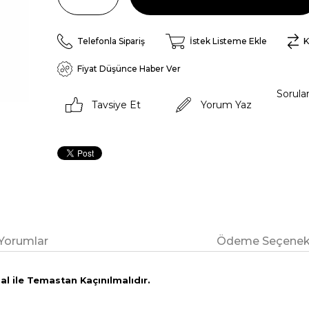
Telefonla Sipariş
İstek Listeme Ekle
K
Fiyat Düşünce Haber Ver
Sorula
Tavsiye Et
Yorum Yaz
Yorumlar
Ödeme Seçenekl
l ile Temastan Kaçınılmalıdır.