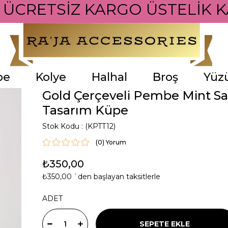
 ÜCRETSİZ KARGO ÜSTELİK K
pe
Kolye
Halhal
Broş
Yüz
Gold Çerçeveli Pembe Mint Sal
Tasarım Küpe
Stok Kodu
(KPTT12)
(0)
₺350,00
₺350,00
`den başlayan taksitlerle
ADET