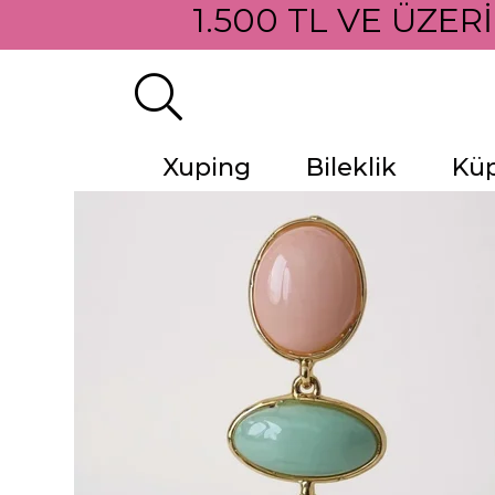
1.500 TL VE ÜZERİ
Xuping
Bileklik
Kü