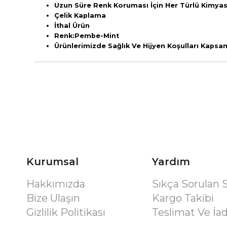
Uzun Süre Renk Koruması İçin Her Türlü Kimyasa
Çelik Kaplama
İthal Ürün
Renk:Pembe-Mint
Ürünlerimizde Sağlık Ve Hijyen Koşulları Kaps
Kurumsal
Yardım
Hakkımızda
Sıkça Sorulan 
Bize Ulaşın
Kargo Takibi
Gizlilik Politikası
Teslimat Ve İa