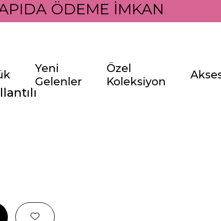
APIDA ÖDEME İMKANI İLE
Yeni
Özel
ük
Akse
Gelenler
Koleksiyon
lantılı