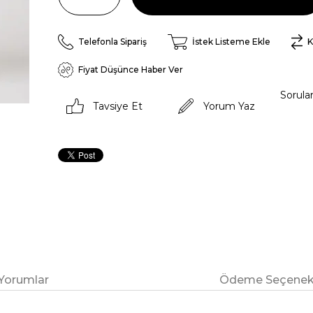
Telefonla Sipariş
İstek Listeme Ekle
K
Fiyat Düşünce Haber Ver
Sorula
Tavsiye Et
Yorum Yaz
Yorumlar
Ödeme Seçenekl