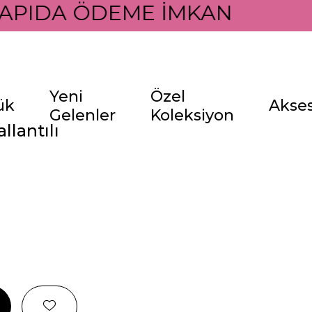
APIDA ÖDEME İMKANI İLE
Yeni
Özel
ük
Akse
Gelenler
Koleksiyon
llantılı