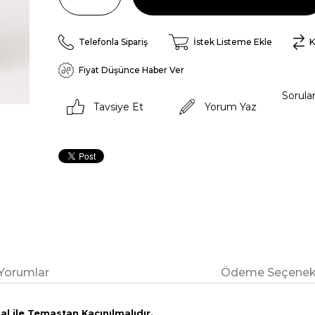
Telefonla Sipariş
İstek Listeme Ekle
K
Fiyat Düşünce Haber Ver
Sorula
Tavsiye Et
Yorum Yaz
Yorumlar
Ödeme Seçenekl
l ile Temastan Kaçınılmalıdır.