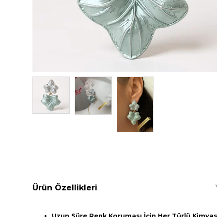
Ürün Özellikleri
Uzun Süre Renk Koruması İçin Her Türlü Kimyasa