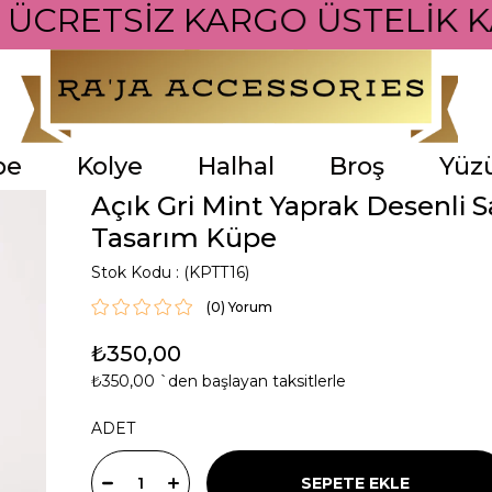
İ ÜCRETSİZ KARGO ÜSTELİK K
pe
Kolye
Halhal
Broş
Yüz
Açık Gri Mint Yaprak Desenli Sa
Tasarım Küpe
Stok Kodu
(KPTT16)
(0)
₺350,00
₺350,00
`den başlayan taksitlerle
ADET