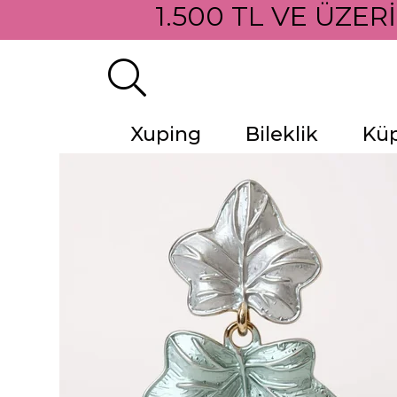
1.500 TL VE ÜZER
Xuping
Bileklik
Kü