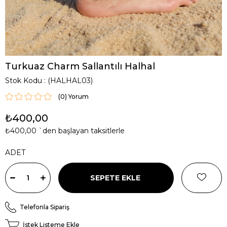
Turkuaz Charm Sallantılı Halhal
Stok Kodu
(HALHAL03)
(0)
₺400,00
₺400,00
`den başlayan taksitlerle
ADET
Telefonla Sipariş
İstek Listeme Ekle