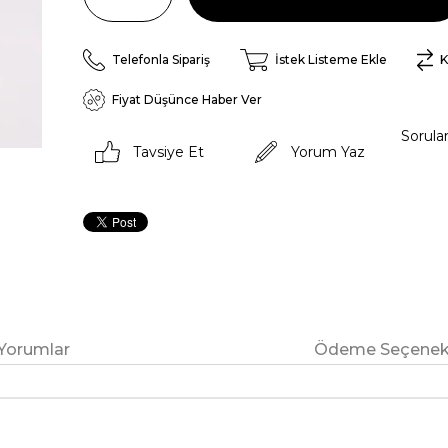
Telefonla Sipariş
İstek Listeme Ekle
K
Fiyat Düşünce Haber Ver
Sorula
Tavsiye Et
Yorum Yaz
Yorumlar
Ödeme Seçenekl