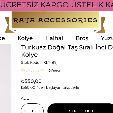
 ÜCRETSİZ KARGO ÜSTELİK K
pe
Kolye
Halhal
Broş
Yüz
Turkuaz Doğal Taş Sıralı İnci D
Kolye
Stok Kodu
(KLY189)
(0)
₺550,00
₺550,00
`den başlayan taksitlerle
ADET