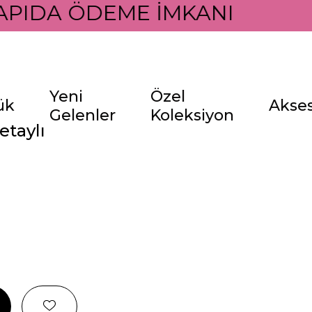
APIDA ÖDEME İMKANI İLE
Yeni
Özel
ük
Akse
Gelenler
Koleksiyon
etaylı