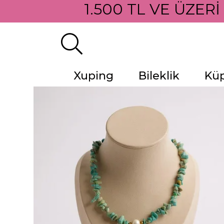
1.500 TL VE ÜZERİ
Xuping
Bileklik
Kü