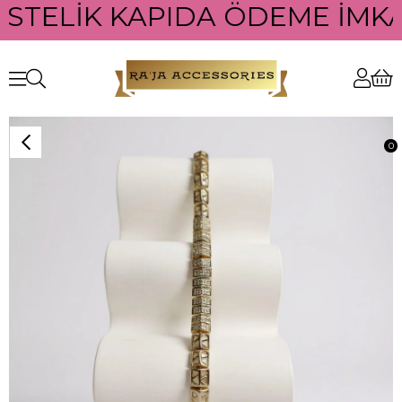
ÜSTELİK KAPIDA ÖDEME İMKAN
0