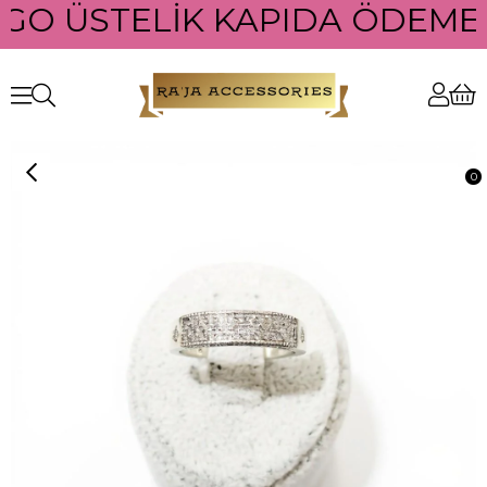
RGO ÜSTELİK KAPIDA ÖDEME 
0